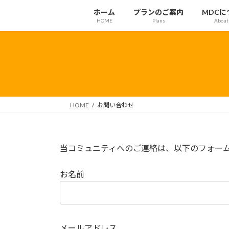
コ
ナ
ホーム
プランのご案内
MDCに
ン
ビ
HOME
Plans
About
テ
ゲ
ン
ー
ツ
シ
へ
ョ
ス
ン
キ
に
ッ
移
HOME
お問い合わせ
プ
動
当コミュニティへのご連絡は、以下のフォー
お名前
メールアドレス